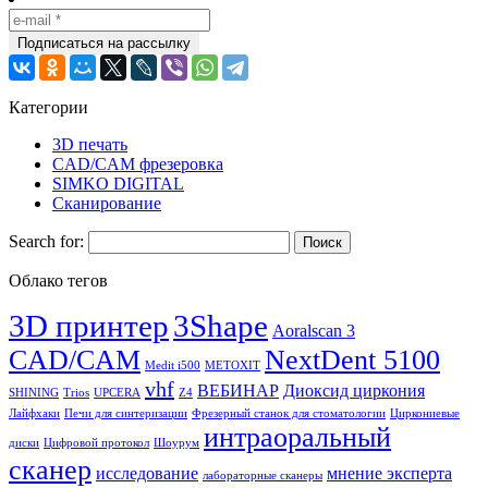
Категории
3D печать
CAD/CAM фрезеровка
SIMKO DIGITAL
Сканирование
Search for:
Облако тегов
3D принтер
3Shape
Aoralscan 3
CAD/CAM
NextDent 5100
Medit i500
METOXIT
vhf
ВЕБИНАР
Диоксид циркония
SHINING
Trios
UPCERA
Z4
Лайфхаки
Печи для синтеризации
Фрезерный станок для стоматологии
Циркониевые
интраоральный
диски
Цифровой протокол
Шоурум
сканер
исследование
мнение эксперта
лабораторные сканеры