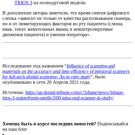
TRIOS 3
на полнодуговой модели.
В дополнение авторы заметили, что время снятия цифрового
слепка «зависит не только от качества распознавания сканера,
но и от лимитирующих факторов во рту пациента (слюна,
язык, тонус жевательных мышц и неконтролируемые
движения пациента) и умения оператора».
Исследование под названием “
Influence of scanning-aid
materials on the accuracy and time efficiency of intraoral scanners
for full-arch digital scanning: An in vitro study
”, было
опубликовано в сети 20 Апреля 2021 года.
Источник:
https://ap.dental-tribune.com/c/3shape/news/3shape-
trios-3-outperforms-medit-i500-intra-oral-scanner-in-study/
Хочешь быть в курсе последних новостей?
Подписывайся
на наш блог